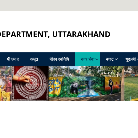
DEPARTMENT, UTTARAKHAND
पी एम ए
अमृत
पीएम स्वनिधि
नगर सेवा
बजट
यूएलबी